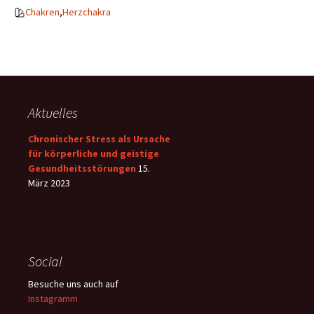
Chakren
,
Herzchakra
Aktuelles
Chronischer Stress als Ursache
für körperliche und geistige
Gesundheitsstörungen
15.
März 2023
Social
Besuche uns auch auf
Instagramm